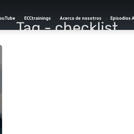
ouTube
ECCtrainings
Acerca de nosotros
Episodios 
Tag -
checklist
1 episodes