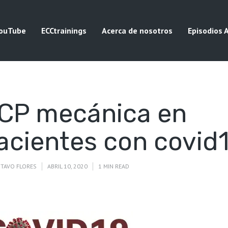
ouTube
ECCtrainings
Acerca de nosotros
Episodios 
CP mecánica en
acientes con covid
TAVO FLORES
ABRIL 10, 2020
1 MIN READ