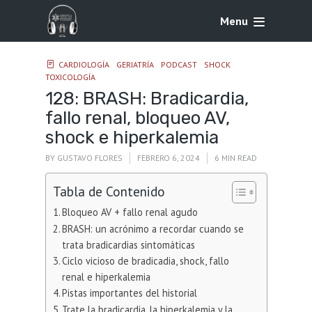
Menu
CARDIOLOGÍA
GERIATRÍA
PODCAST
SHOCK
TOXICOLOGÍA
128: BRASH: Bradicardia,
fallo renal, bloqueo AV,
shock e hiperkalemia
BY
GUSTAVO FLORES
FEBRERO 6, 2024
6 MIN READ
Tabla de Contenido
Bloqueo AV + fallo renal agudo
BRASH: un acrónimo a recordar cuando se
trata bradicardias sintomáticas
Ciclo vicioso de bradicadia, shock, fallo
renal e hiperkalemia
Pistas importantes del historial
Trate la bradicardia, la hiperkalemia y la