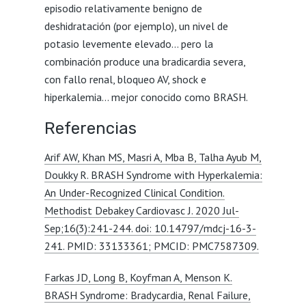
episodio relativamente benigno de
deshidratación (por ejemplo), un nivel de
potasio levemente elevado… pero la
combinación produce una bradicardia severa,
con fallo renal, bloqueo AV, shock e
hiperkalemia… mejor conocido como BRASH.
Referencias
Arif AW, Khan MS, Masri A, Mba B, Talha Ayub M,
Doukky R. BRASH Syndrome with Hyperkalemia:
An Under-Recognized Clinical Condition.
Methodist Debakey Cardiovasc J. 2020 Jul-
Sep;16(3):241-244. doi: 10.14797/mdcj-16-3-
241. PMID: 33133361; PMCID: PMC7587309.
Farkas JD, Long B, Koyfman A, Menson K.
BRASH Syndrome: Bradycardia, Renal Failure,