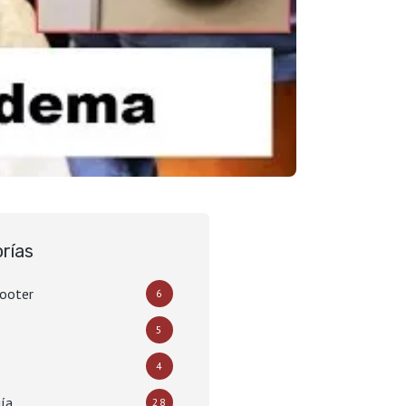
rías
hooter
6
5
4
ía
28