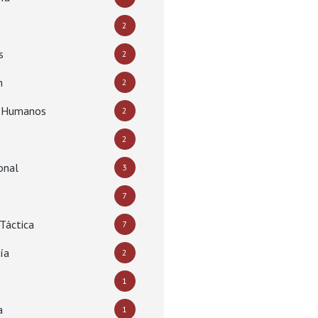
2
s
2
n
2
s Humanos
2
2
onal
3
7
Táctica
7
ía
2
1
a
1