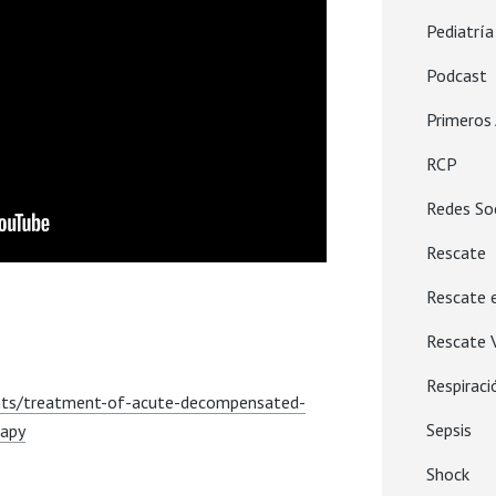
Pediatría
Podcast
Primeros 
RCP
Redes So
Rescate
Rescate 
Rescate V
Respiraci
ts/treatment-of-acute-decompensated-
Sepsis
rapy
Shock