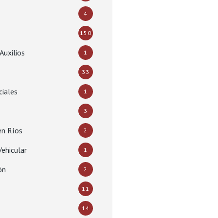
4
150
Auxilios
1
33
ciales
1
3
en Ríos
2
ehicular
1
ón
2
11
14