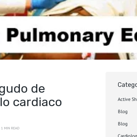
agudo de
Catego
lo cardiaco
Active S
Blog
Blog
1 MIN READ
Cardiolog