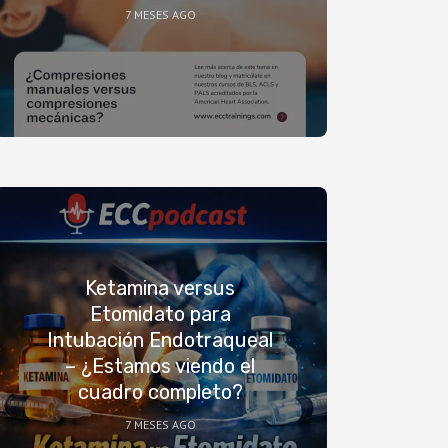
7 MESES AGO
Ketamina versus
Etomidato para
Intubación Endotraqueal
– ¿Estamos viendo el
cuadro completo?
7 MESES AGO