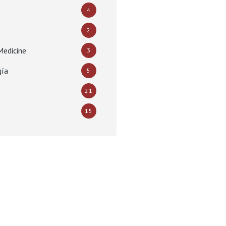
4
2
Medicine
3
gía
5
21
15