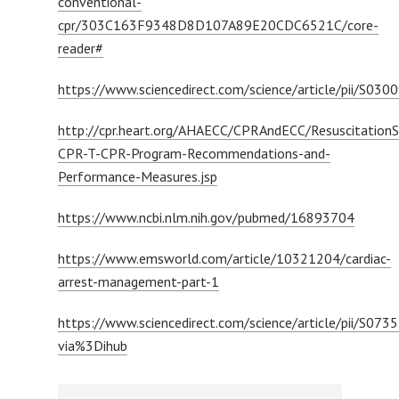
conventional-
cpr/303C163F9348D8D107A89E20CDC6521C/core-
reader#
https://www.sciencedirect.com/science/article/pii/S0
http://cpr.heart.org/AHAECC/CPRAndECC/Resuscitati
CPR-T-CPR-Program-Recommendations-and-
Performance-Measures.jsp
https://www.ncbi.nlm.nih.gov/pubmed/16893704
https://www.emsworld.com/article/10321204/cardiac-
arrest-management-part-1
https://www.sciencedirect.com/science/article/pii/S0
via%3Dihub