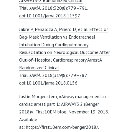
AIRWAYS-2 Randomized Clinical
Trial.
JAMA.
2018;320(8):779–791.
doi:10.1001/jama.2018.11597
Jabre P, Penaloza A, Pinero D, et al. Effect of
Bag-Mask Ventilation vs Endotracheal
Intubation During Cardiopulmonary
Resuscitation on Neurological Outcome After
Out-of-Hospital Cardiorespiratory ArrestA
Randomized Clinical
Trial.
JAMA.
2018;319(8):779–787.
doi:10.1001/jama.2018.0156
Justin Morgenstern, «Airway management in
cardiac arrest part 1: AIRWAYS 2 (Benger
2018)», First10EM blog, November 19, 2018.
Available
at:
https://first10em.com/benger2018/
.