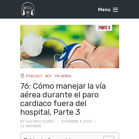
Menu
PODCAST
RCP
VÍA AÉREA
76: Cómo manejar la vía
aérea durante el paro
cardiaco fuera del
hospital, Parte 3
BY
GUSTAVO FLORES
DICIEMBRE 3, 2018
11 MIN READ