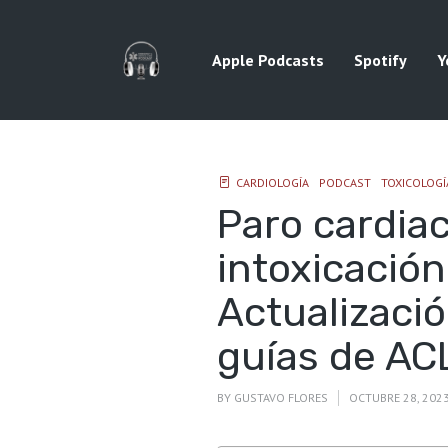
Apple Podcasts
Spotify
Y
CARDIOLOGÍA
PODCAST
TOXICOLOGÍ
Paro cardia
intoxicación
Actualizaci
guías de AC
BY
GUSTAVO FLORES
OCTUBRE 28, 202