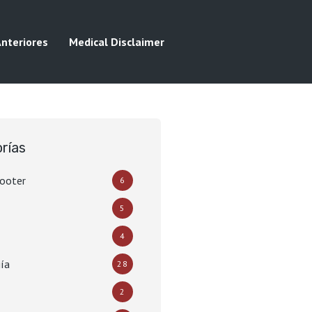
Anteriores
Medical Disclaimer
rías
hooter
6
5
4
ía
28
2