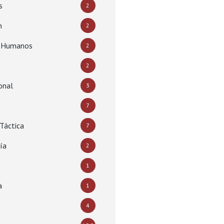
s
2
n
2
s Humanos
2
2
onal
3
7
Táctica
7
ía
2
1
a
1
4