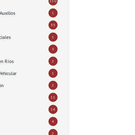
150
Auxilios
1
33
ciales
1
3
en Ríos
2
ehicular
1
ón
2
11
14
4
2