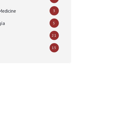
Medicine
3
gía
5
21
15