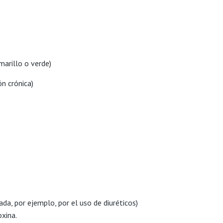
marillo o verde)
ón crónica)
da, por ejemplo, por el uso de diuréticos)
oxina.