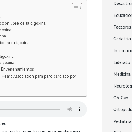
Desastre
Educació
a
ción libre de la digoxina
Factore
igoxina
xina
Geriatría
ión por digoxina
Internaci
digoxina
Liderato
 digoxina
de Envenenamientos
Medicina 
Heart Association para paro cardiaco por
Neurolog
Ob-Gyn
Ortopedi
Pediatría
bed
licó un
documento con recomendaciones