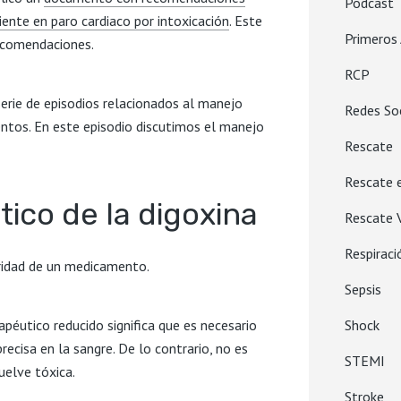
Podcast
iente en paro cardiaco por intoxicación
. Este
Primeros 
recomendaciones.
RCP
serie de episodios relacionados al manejo
Redes So
ntos. En este episodio discutimos el manejo
Rescate
Rescate 
tico de la digoxina
Rescate V
Respiraci
uridad de un medicamento.
Sepsis
Shock
péutico reducido significa que es necesario
cisa en la sangre. De lo contrario, no es
STEMI
vuelve tóxica.
Stroke