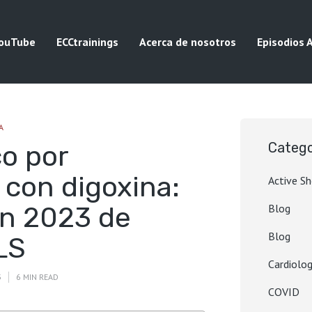
ouTube
ECCtrainings
Acerca de nosotros
Episodios 
A
co por
Catego
 con digoxina:
Active S
ón 2023 de
Blog
Blog
LS
Cardiolog
3
6 MIN READ
COVID