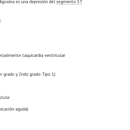
digoxina es una depresión del
segmento ST
c
pecialmente taquicardia ventricular
er grado y 2ndo grado Tipo 1)
ístole
xicación aguda)