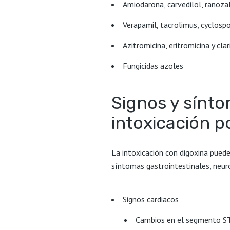
Amiodarona, carvedilol, ranozal
Verapamil, tacrolimus, cyclospo
Azitromicina, eritromicina y cla
Fungicidas azoles
Signos y sínto
intoxicación p
La intoxicación con digoxina pued
síntomas gastrointestinales, neuro
Signos cardiacos
Cambios en el segmento ST 